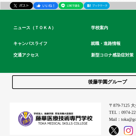
ニュース（ＴＯＫＡ）
学校案内
キャンパスライフ
就職・進路情報
交通アクセス
新型コロナ感染症対策
後藤学園グループ
〒879-712
TEL：0974-22
Mail：toka@got