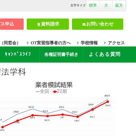
標準
大
最大
文字
サイズ
パス申込
資料請求
お問い合わせ
（同窓会）
OT実習指導者の方へ
学校情報
アクセス
ｷｬﾝﾊﾟｽﾗｲﾌ
よくある質問
各種証明書手続き