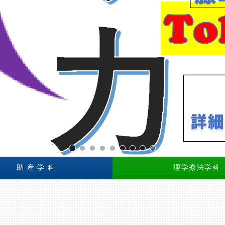
TOKAメソッド
図書館 学生
ロータリー
看護助産学館
看護学科
助産学科
リハビリ学館
理学療法学科
作業療法学科
助 産 学 科
理学療法学科