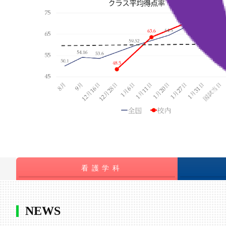
看 護 学 科
NEWS