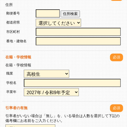
住所
郵便番号
住所検索
都道府県
市区町村
番地・建物名
在籍・学校情報
必須
在籍・学校情報
職業
学校名
卒業年
引率者の有無
必須
引率者がいない場合は「無し」を、いる場合は人数を選択して下記の
備考欄にお名前をご入力ください。