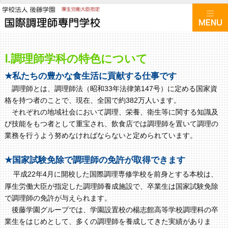
Ⅰ.調理師学科の特色について
★私たちの豊かな食生活に貢献する仕事です
調理師とは、調理師法（昭和33年法律第147号）に定める国家資
格を持つ者のことで、現在、全国で約382万人います。
それぞれの地域社会において調理、栄養、衛生等に関する知識及
び技能をもつ者として重宝され、飲食店では調理師を置いて調理の
業務を行うよう努めなければならないと定められています。
★国家試験免除で調理師の免許が取得できます
平成22年4月に開校した国際調理専修学校を前身とする本校は、
厚生労働大臣が指定した調理師養成施設で、卒業生は国家試験免除
で調理師の免許が与えられます。
後藤学園グループでは、学園設置校の楊志館高等学校調理科の卒
業生をはじめとして、多くの調理師を養成してきた実績がありま