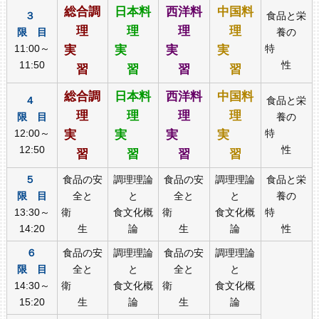
総合調
日本料
西洋料
中国料
３
食品と栄
理
理
理
理
限 目
養の
11:00～
実
実
実
実
特
11:50
性
習
習
習
習
総合調
日本料
西洋料
中国料
４
食品と栄
理
理
理
理
限 目
養の
12:00～
実
実
実
実
特
12:50
性
習
習
習
習
５
食品の安
調理理論
食品の安
調理理論
食品と栄
限 目
全と
と
全と
と
養の
13:30～
衛
食文化概
衛
食文化概
特
14:20
生
論
生
論
性
６
食品の安
調理理論
食品の安
調理理論
限 目
全と
と
全と
と
14:30～
衛
食文化概
衛
食文化概
15:20
生
論
生
論