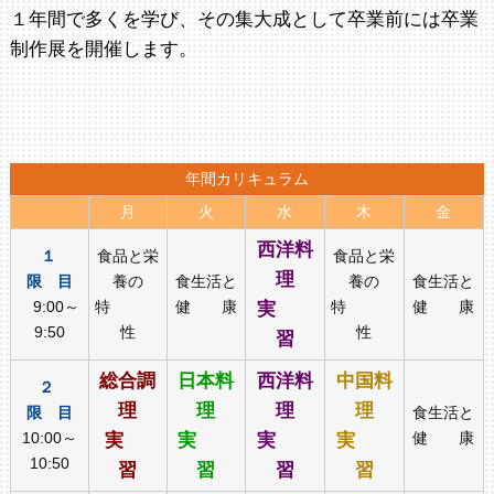
１年間で多くを学び、その集大成として卒業前には卒業
制作展を開催します。
年間カリキュラム
月
火
水
木
金
西洋料
１
食品と栄
食品と栄
理
限 目
養の
食生活と
養の
食生活と
9:00～
特
健 康
実
特
健 康
9:50
性
性
習
総合調
日本料
西洋料
中国料
２
理
理
理
理
限 目
食生活と
10:00～
実
実
実
実
健 康
10:50
習
習
習
習