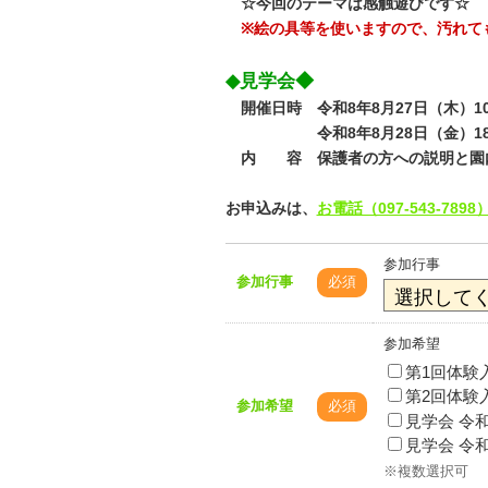
☆今回のテーマは感触遊びです☆
※絵の具等を使いますので、汚れて
◆見学会◆
開催日時 令和8年8月27日（木）10:0
令和8年8月28日（金）18:00
内 容 保護者の方への説明と園
お申込みは、
お電話（097-543-7898
参加行事
参加行事
必須
参加希望
第1回体験入
第2回体験入
参加希望
必須
見学会 令和8
見学会 令和8
※複数選択可