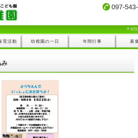
097-543
〒87
保育活動
幼稚園の一日
年間行事
募
込み