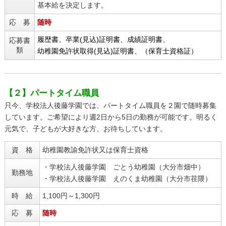
基本給を決定します。
応 募
随時
履歴書、卒業(見込)証明書、成績証明書、
応募書
類
幼稚園免許状取得(見込)証明書、（保育士資格証）
【２】パートタイム職員
只今、学校法人後藤学園では、パートタイム職員を２園で随時募集
しています。ご希望により週2日から5日の勤務が可能です。明るく
元気で、子どもが大好きな方、お待ちしています。
資 格
幼稚園教諭免許状又は保育士資格
・学校法人後藤学園 ごとう幼稚園（大分市畑中）
勤務地
・学校法人後藤学園 えのくま幼稚園（大分市荏隈）
時 給
1,100円～1,300円
応 募
随時