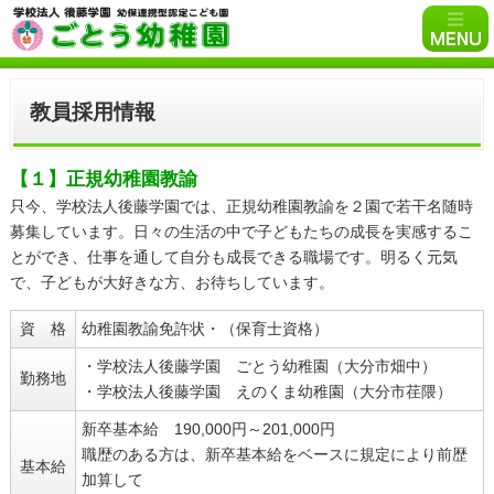
教員採用情報
【１】正規幼稚園教諭
只今、学校法人後藤学園では、正規幼稚園教諭を２園で若干名随時
募集しています。日々の生活の中で子どもたちの成長を実感するこ
とができ、仕事を通して自分も成長できる職場です。明るく元気
で、子どもが大好きな方、お待ちしています。
資 格
幼稚園教諭免許状・（保育士資格）
・学校法人後藤学園 ごとう幼稚園（大分市畑中）
勤務地
・学校法人後藤学園 えのくま幼稚園（大分市荏隈）
新卒基本給 190,000円～201,000円
職歴のある方は、新卒基本給をベースに規定により前歴
基本給
加算して