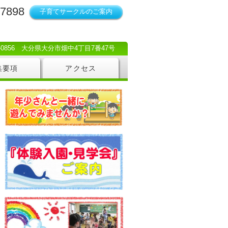
-7898
子育てサークルのご案内
0-0856 大分県大分市畑中4丁目7番47号
集要項
アクセス