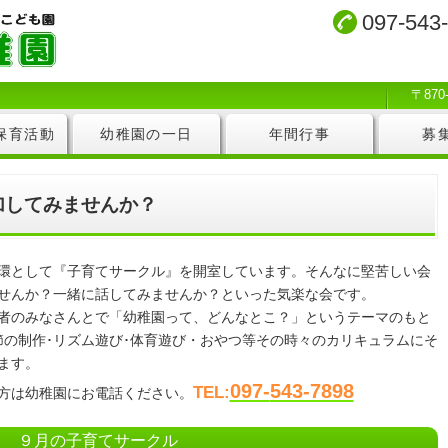
097-543
〒87
保育活動
幼稚園の一日
年間行事
募
加してみませんか？
環として『子育てサークル』を開室しています。そんなに堅苦しい会
せんか？一緒に話してみませんか？といった気楽な会です。
者のみなさんとで「幼稚園って、どんなとこ？」というテーマのもと
節の制作･リズム遊び･体育遊び・おやつ等その時々のカリキュラムにそ
ます。
097-
543-7898
TEL:
方は幼稚園にお電話ください。
９月の子育てサークル