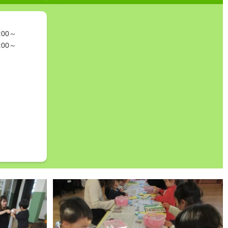
00～
00～