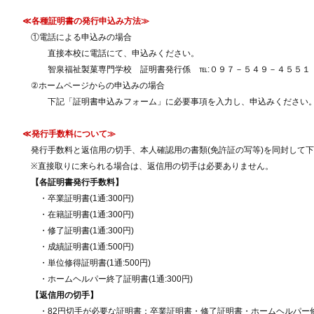
≪各種証明書の発行申込み方法≫
①電話による申込みの場合
直接本校に電話にて、申込みください。
智泉福祉製菓専門学校 証明書発行係 ℡:０９７－５４９－４５５１
②ホームページからの申込みの場合
下記「証明書申込みフォーム」に必要事項を入力し、申込みください
≪発行手数料について≫
発行手数料と返信用の切手、本人確認用の書類(免許証の写等)を同封して
※直接取りに来られる場合は、返信用の切手は必要ありません。
【各証明書発行手数料】
・卒業証明書(1通:300円)
・在籍証明書(1通:300円)
・修了証明書(1通:300円)
・成績証明書(1通:500円)
・単位修得証明書(1通:500円)
・ホームヘルパー終了証明書(1通:300円)
【返信用の切手】
・82円切手が必要な証明書：卒業証明書・修了証明書・ホームヘルパー