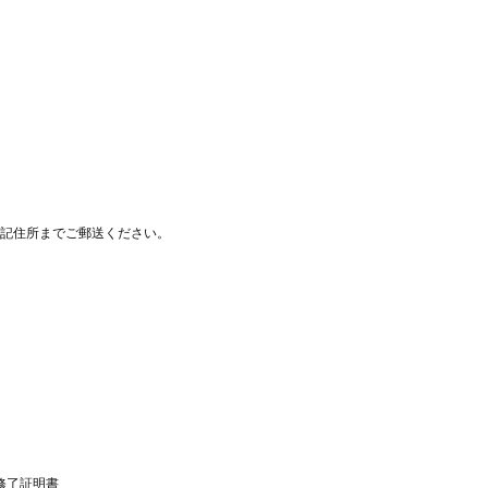
。
下記住所までご郵送ください。
修了証明書