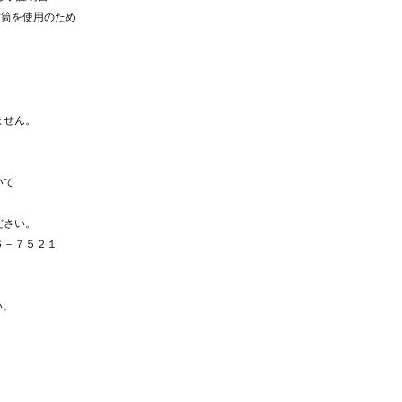
筒を使用のため
ません。
いて
さい。
－７５２１
い。