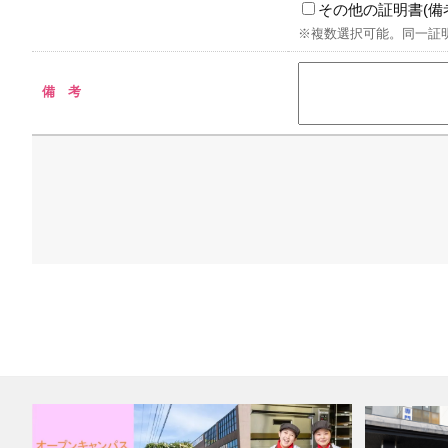
その他の証明書(備
※複数選択可能。同一証
備 考