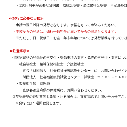
・120円切手が必要な証明書：成績証明書・単位修得証明書 ※定形外封
≪発行に必要な日数≫
・申請の翌日以降の発行となります。余裕をもって申込みください。
・本校からの発送は、発行手数料等が届いてからの発送となります。
※ただし、日・祝祭日・お盆・年末年始については発行業務を行ってい
≪注意事項≫
①国家資格の登録証の再交付・登録事項の変更・免許の再発行・変更につ
・社会福祉士・精神保健福祉士・介護福祉士
直接「財団法人 社会福祉振興試験センター」に、お問い合わせくだ
財団法人 社会福祉振興試験センター 試験室 ℡：０３－３４８６
・製菓衛生師・調理師
直接各都道府県の保健所に、お問い合わせください。
②英語表記の証明書等を希望される場合は、直接電話でお問い合わせ下さ
※発行には１週間程要します。