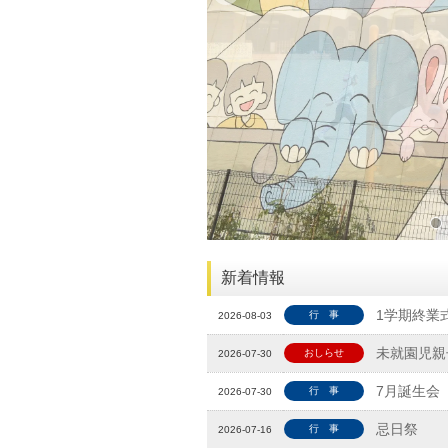
新着情報
1学期終業
行 事
2026-08-03
未就園児親
おしらせ
2026-07-30
7月誕生会
行 事
2026-07-30
忌日祭
行 事
2026-07-16