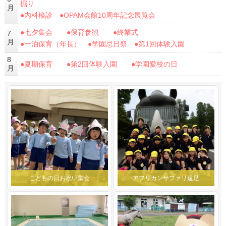
掘り
月
●内科検診 ●OPAM会館10周年記念展覧会
●七夕集会 ●保育参観 ●終業式
7
月
●一泊保育（年長） ●学園忌日祭 ●第1回体験入園
8
●夏期保育 ●第2回体験入園 ●学園愛校の日
月
こどもの日お祝い集会
アフリカンサファリ遠足