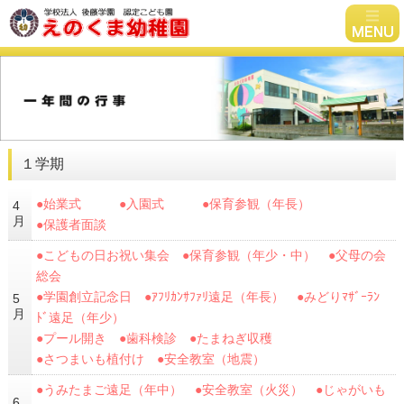
１学期
●始業式 ●入園式 ●保育参観（年長）
4
月
●保護者面談
●こどもの日お祝い集会 ●保育参観（年少・中） ●父母の会
総会
●学園創立記念日 ●ｱﾌﾘｶﾝｻﾌｧﾘ遠足（年長） ●みどりﾏｻﾞｰﾗﾝ
5
月
ﾄﾞ遠足（年少）
●プール開き ●歯科検診 ●たまねぎ収穫
●さつまいも植付け ●安全教室（地震）
●うみたまご遠足（年中） ●安全教室（火災） ●じゃがいも
6