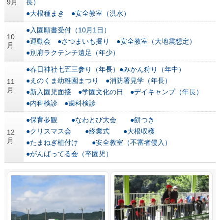
9月
長）
●大根種まき ●安全教室（洪水）
●入園願書受付（10月1日）
10
●運動会 ●さつまいも掘り ●安全教室（大地震想定）
月
●別府ラクテンチ遠足（年少）
●春日神社七五三参り（年長）●みかん狩り（年中）
●えのくま幼稚園まつり ●消防署見学（年長）
11
月
●新入園児面接 ●学園文化の日 ●デイキャンプ（年長）
●内科検診 ●歯科検診
●保育参観 ●なわとび大会 ●餅つき
●クリスマス会 ●終業式 ●大根収穫
12
月
●たまねぎ植付け ●安全教室（不審者侵入）
●がんばってる会（卒園児）