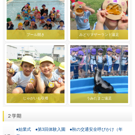
プール開き
みどりマザーランド遠足
じゃがいも収穫
うみたまご遠足
２学期
●始業式 ●第3回体験入園 ●秋の交通安全呼びかけ（年