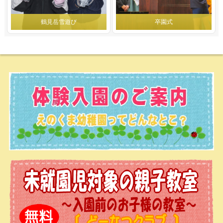
鶴見岳雪遊び
卒園式