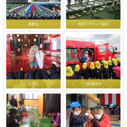
運動会
別府ラクテンチ遠足
七五三
消防署見学