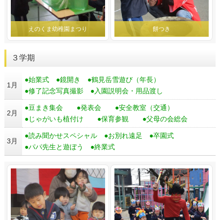
えのくま幼稚園まつり
餅つき
３学期
●始業式 ●鏡開き ●鶴見岳雪遊び（年長）
1月
●修了記念写真撮影 ●入園説明会・用品渡し
●豆まき集会 ●発表会 ●安全教室（交通）
2月
●じゃがいも植付け ●保育参観 ●父母の会総会
●読み聞かせスペシャル ●お別れ遠足 ●卒園式
3月
●パパ先生と遊ぼう ●終業式