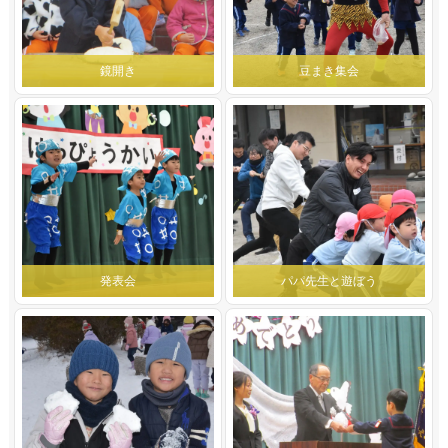
鏡開き
豆まき集会
発表会
パパ先生と遊ぼう